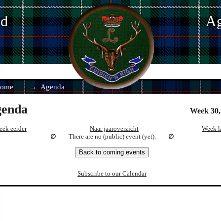
nd
Ag
ome
Agenda
enda
Week 30,
eek eerder
Naar jaaroverzicht
Week l
There are no (public) event (yet).
Back to coming events
Subscribe to our Calendar