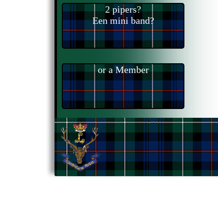
2 pipers?
Een mini band?
or a Member