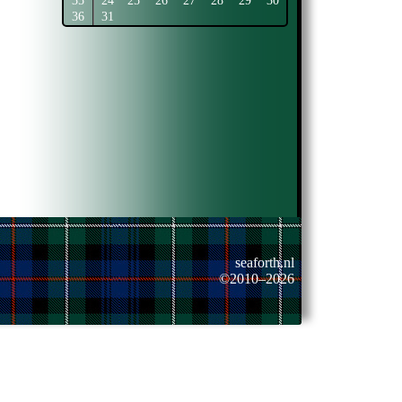
35
24
25
26
27
28
29
30
36
31
seaforth.nl
©2010–2026