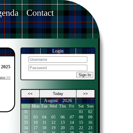
enda
Contact
Login
 2025
Sign In
ater >>
<<
Today
>>
August
2026
WK#
Mon
Tue
Wed
Thu
Fri
Sat
Sun
31
01
02
32
03
04
05
06
07
08
09
33
10
11
12
13
14
15
16
34
17
18
19
20
21
22
23