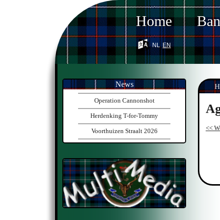
Home
Ba
nl
en
News
H
Operation Cannonshot
Ag
Herdenking T-for-Tommy
<< W
Voorthuizen Straalt 2026