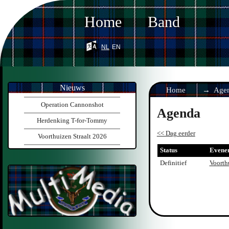
Home
Band
nl
en
Nieuws
Home
Age
Operation Cannonshot
Agenda
Herdenking T-for-Tommy
<< Dag eerder
Voorthuizen Straalt 2026
Status
Evene
Definitief
Voorthu