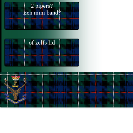
2 pipers?
Een mini band?
of zelfs lid