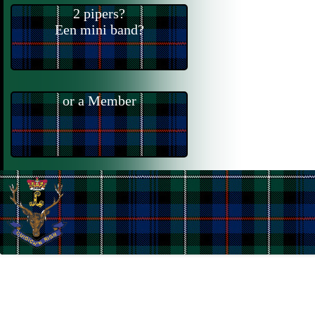
2 pipers?
Een mini band?
or a Member