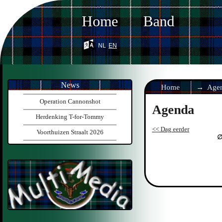
Home
Band
nl
en
News
Home
Age
Operation Cannonshot
Agenda
Herdenking T-for-Tommy
<< Dag eerder
Voorthuizen Straalt 2026