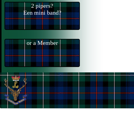
2 pipers?
Een mini band?
or a Member