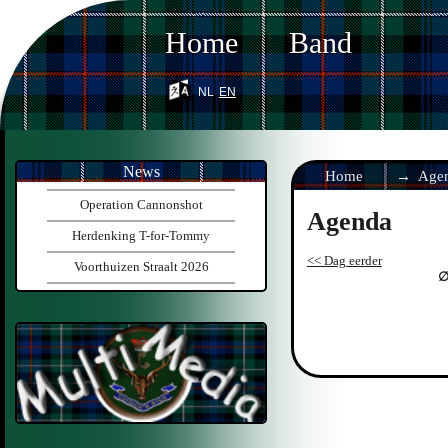
Home
Band
nl
en
News
Home
Age
Operation Cannonshot
Agenda
Herdenking T-for-Tommy
<< Dag eerder
Voorthuizen Straalt 2026