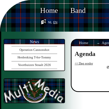
Home
Band
nl
en
News
Home
Age
Operation Cannonshot
Agenda
Herdenking T-for-Tommy
<< Dag eerder
Voorthuizen Straalt 2026