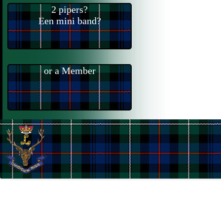
2 pipers?
Een mini band?
or a Member