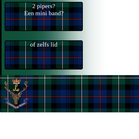
2 pipers?
Een mini band?
of zelfs lid