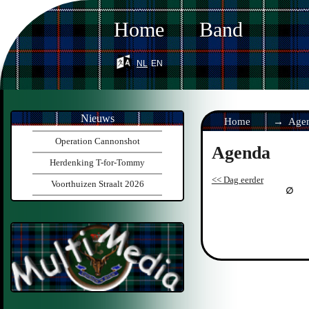
Home
Band
nl
en
Nieuws
Home
Age
Operation Cannonshot
Agenda
Herdenking T-for-Tommy
<< Dag eerder
Voorthuizen Straalt 2026