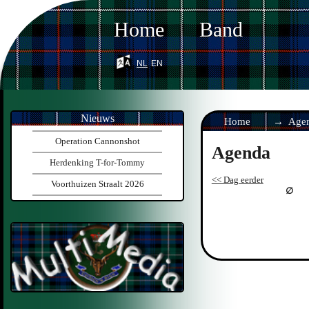
Home
Band
nl
en
Nieuws
Home
Age
Operation Cannonshot
Agenda
Herdenking T-for-Tommy
<< Dag eerder
Voorthuizen Straalt 2026