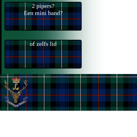
2 pipers?
Een mini band?
of zelfs lid