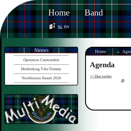
Home
Band
nl
en
Nieuws
Home
Age
Operation Cannonshot
Agenda
Herdenking T-for-Tommy
<< Dag eerder
Voorthuizen Straalt 2026