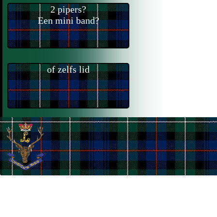
2 pipers?
Een mini band?
of zelfs lid