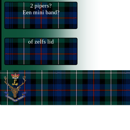
2 pipers?
Een mini band?
of zelfs lid