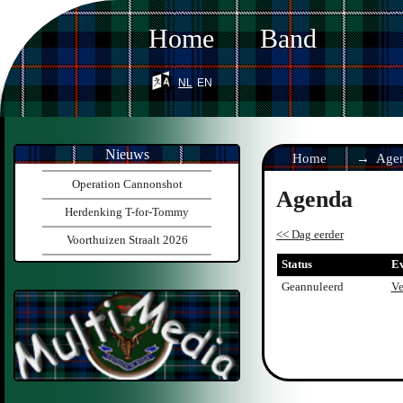
Home
Band
nl
en
Nieuws
Home
Age
Operation Cannonshot
Agenda
Herdenking T-for-Tommy
<< Dag eerder
Voorthuizen Straalt 2026
Status
E
Geannuleerd
Ve