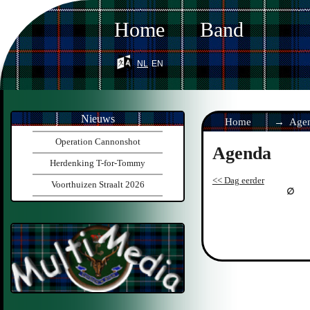
Home
Band
nl
en
Nieuws
Home
Age
Operation Cannonshot
Agenda
Herdenking T-for-Tommy
<< Dag eerder
Voorthuizen Straalt 2026