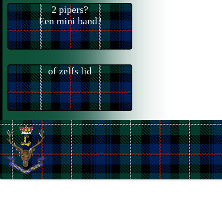
2 pipers?
Een mini band?
of zelfs lid