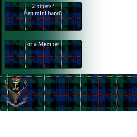
2 pipers?
Een mini band?
or a Member