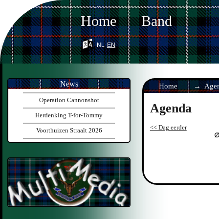
Home
Band
nl
en
News
Home
Age
Operation Cannonshot
Agenda
Herdenking T-for-Tommy
<< Dag eerder
Voorthuizen Straalt 2026