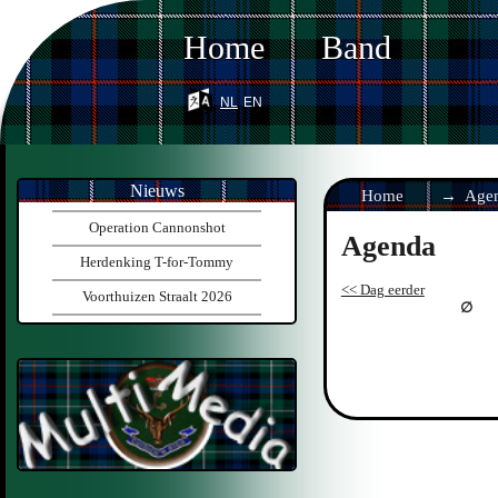
Home
Band
nl
en
Nieuws
Home
Age
Operation Cannonshot
Agenda
Herdenking T-for-Tommy
<< Dag eerder
Voorthuizen Straalt 2026