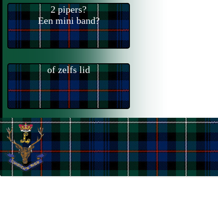
2 pipers?
Een mini band?
of zelfs lid