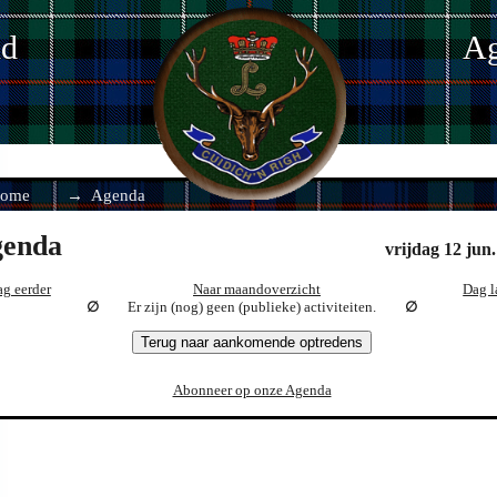
nd
Ag
ome
Agenda
enda
vrijdag 12 jun
g eerder
Naar maandoverzicht
Dag l
Er zijn (nog) geen (publieke) activiteiten.
Terug naar aankomende optredens
Abonneer op onze Agenda