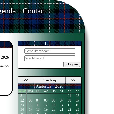
enda
Contact
Login
. 2026
Inloggen
ater >>
<<
Vandaag
>>
Augustus
2026
WK#
Ma
Di
Wo
Do
Vr
Za
Zo
31
01
02
32
03
04
05
06
07
08
09
33
10
11
12
13
14
15
16
34
17
18
19
20
21
22
23