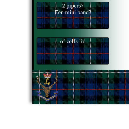
2 pipers?
Een mini band?
of zelfs lid