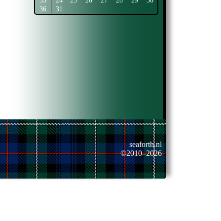
35
24
25
26
27
28
29
30
36
31
seaforth.nl
©2010–2026