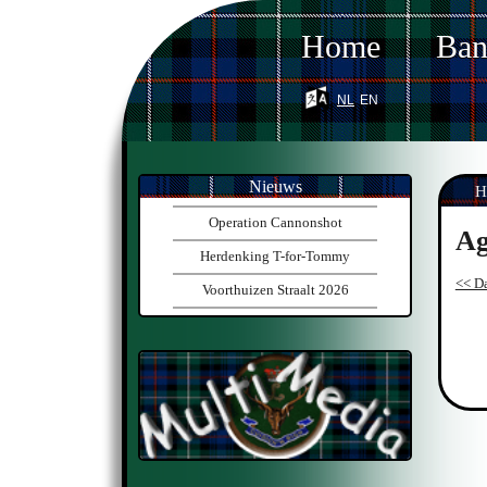
Home
Ba
nl
en
Nieuws
H
Operation Cannonshot
Ag
Herdenking T-for-Tommy
<< Da
Voorthuizen Straalt 2026