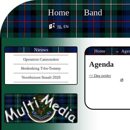
Home
Band
nl
en
Nieuws
Home
Age
Operation Cannonshot
Agenda
Herdenking T-for-Tommy
<< Dag eerder
Voorthuizen Straalt 2026