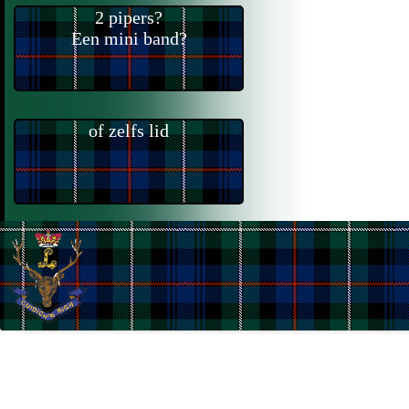
2 pipers?
Een mini band?
of zelfs lid