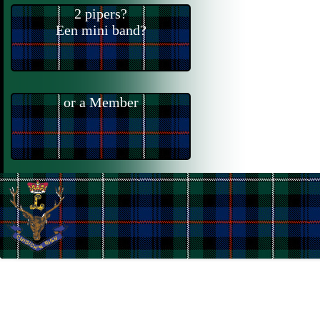
2 pipers?
Een mini band?
or a Member