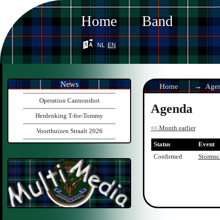
Home
Band
nl
en
News
Home
Age
Operation Cannonshot
Agenda
Herdenking T-for-Tommy
<< Month earlier
Voorthuizen Straalt 2026
Status
Event
Confirmed
Stormsc