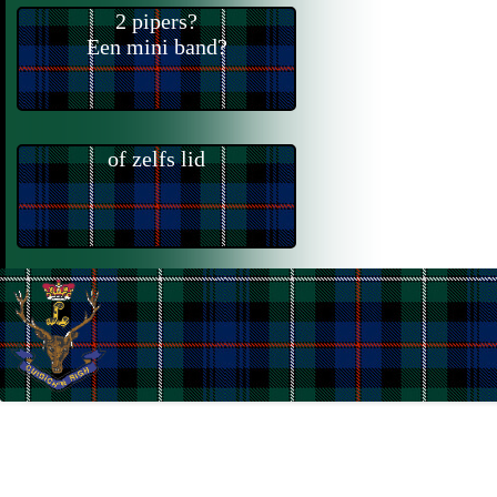
2 pipers?
Een mini band?
of zelfs lid