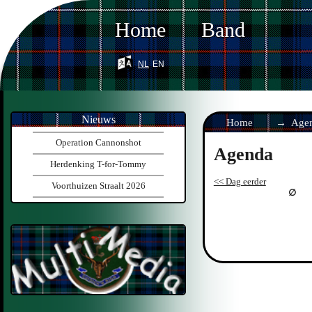
Home
Band
nl
en
Nieuws
Home
Age
Operation Cannonshot
Agenda
Herdenking T-for-Tommy
<< Dag eerder
Voorthuizen Straalt 2026