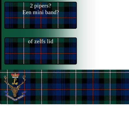
2 pipers?
Een mini band?
of zelfs lid