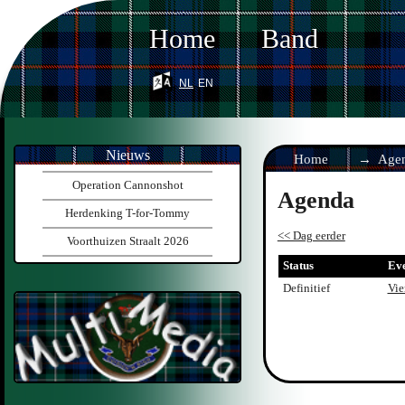
Home
Band
nl
en
Nieuws
Home
Age
Operation Cannonshot
Agenda
Herdenking T-for-Tommy
<< Dag eerder
Voorthuizen Straalt 2026
Status
Ev
Definitief
Vie