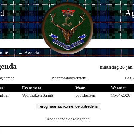
nd
Ag
ome
Agenda
enda
maandag 26 jan.
g eerder
Naar maandoverzicht
Dag l
us
Evenement
Waar
Wanneer
nitief
Voorthuizen Straalt
voorthuizen
11-04-2026
Terug naar aankomende optredens
Abonneer op onze Agenda