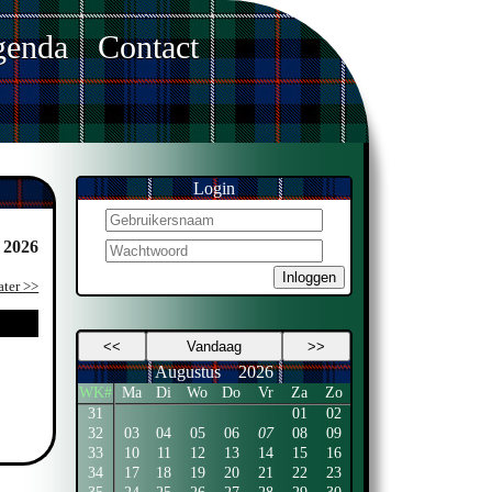
enda
Contact
Login
 2026
Inloggen
ater >>
<<
Vandaag
>>
Augustus
2026
WK#
Ma
Di
Wo
Do
Vr
Za
Zo
31
01
02
32
03
04
05
06
07
08
09
33
10
11
12
13
14
15
16
34
17
18
19
20
21
22
23