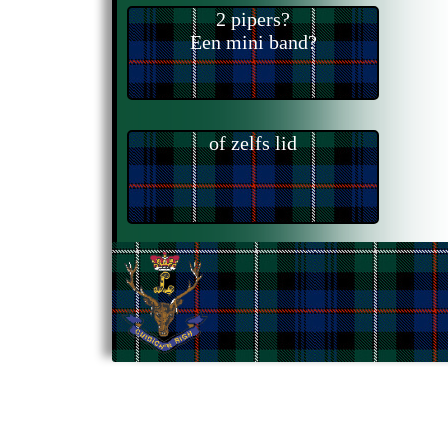
2 pipers?
Een mini band?
of zelfs lid