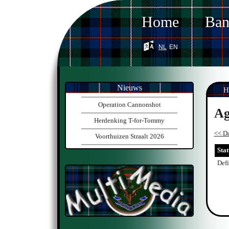
Home
Ba
nl
en
Nieuws
H
Operation Cannonshot
Ag
Herdenking T-for-Tommy
<< Da
Voorthuizen Straalt 2026
Stat
Defi