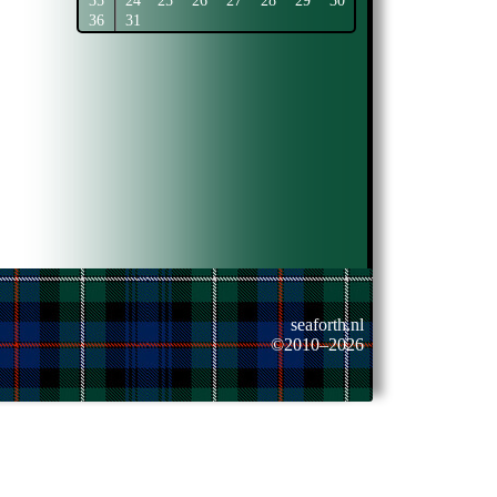
35
24
25
26
27
28
29
30
36
31
seaforth.nl
©2010–2026