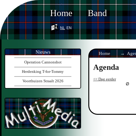
Home
Band
nl
en
Nieuws
Home
Age
Operation Cannonshot
Agenda
Herdenking T-for-Tommy
<< Dag eerder
Voorthuizen Straalt 2026