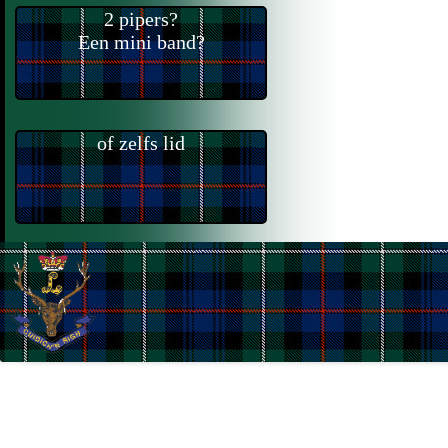
2 pipers?
Een mini band?
of zelfs lid