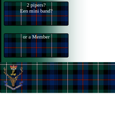
2 pipers?
Een mini band?
or a Member