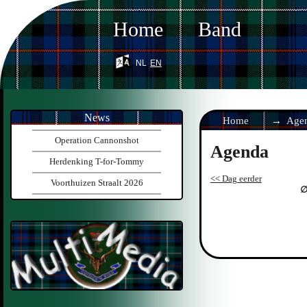
Home
Band
nl
en
News
Home
Age
Operation Cannonshot
Agenda
Herdenking T-for-Tommy
<< Dag eerder
Voorthuizen Straalt 2026