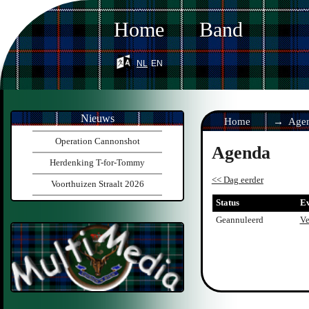
Home
Band
nl
en
Nieuws
Home
Age
Operation Cannonshot
Agenda
Herdenking T-for-Tommy
<< Dag eerder
Voorthuizen Straalt 2026
Status
E
Geannuleerd
Ve