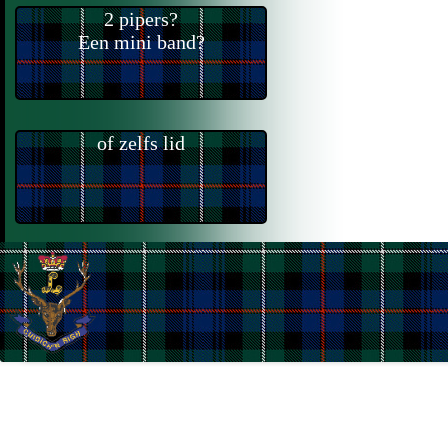
2 pipers?
Een mini band?
of zelfs lid