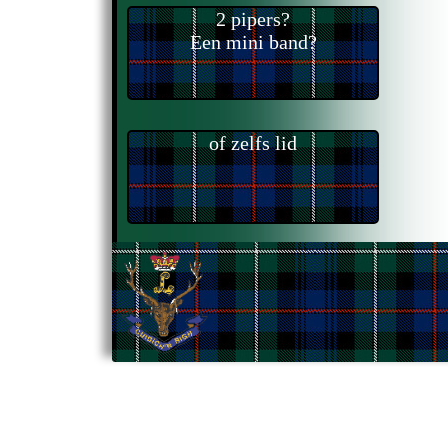
2 pipers?
Een mini band?
of zelfs lid