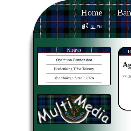
Home
Ba
nl
en
Nieuws
H
Operation Cannonshot
Ag
Herdenking T-for-Tommy
<< Da
Voorthuizen Straalt 2026