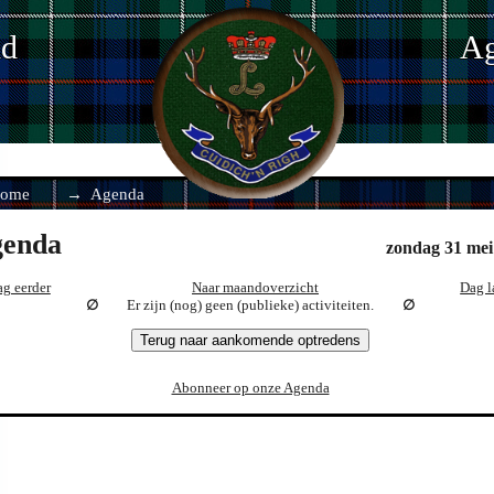
nd
Ag
ome
Agenda
enda
zondag 31 mei
g eerder
Naar maandoverzicht
Dag l
Er zijn (nog) geen (publieke) activiteiten.
Terug naar aankomende optredens
Abonneer op onze Agenda