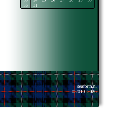
35
24
25
26
27
28
29
30
36
31
seaforth.nl
©2010–2026