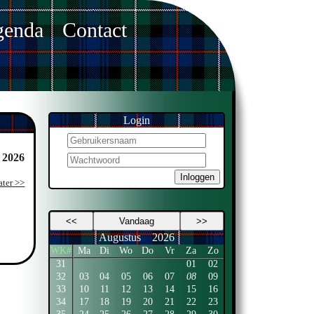
enda
Contact
Login
 2026
Inloggen
ater >>
<<
Vandaag
>>
Augustus
2026
WK#
Ma
Di
Wo
Do
Vr
Za
Zo
31
01
02
32
03
04
05
06
07
08
09
33
10
11
12
13
14
15
16
34
17
18
19
20
21
22
23