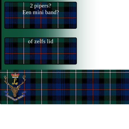
2 pipers?
Een mini band?
of zelfs lid