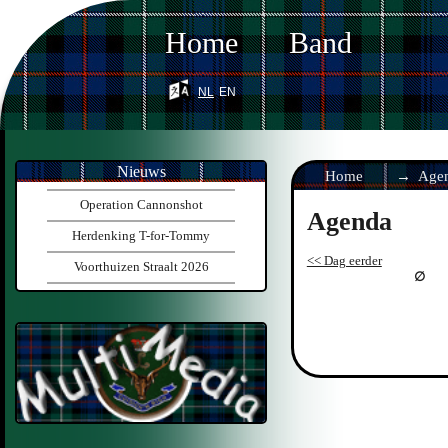
Home
Band
nl
en
Nieuws
Home
Age
Operation Cannonshot
Agenda
Herdenking T-for-Tommy
<< Dag eerder
Voorthuizen Straalt 2026