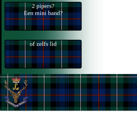
2 pipers?
Een mini band?
of zelfs lid