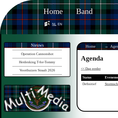
Home
Band
nl
en
Nieuws
Home
Age
Operation Cannonshot
Agenda
Herdenking T-for-Tommy
<< Dag eerder
Voorthuizen Straalt 2026
Status
Eveneme
Definitief
Stormsch