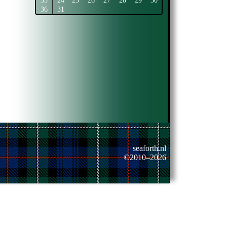
35
24
25
26
27
28
29
30
36
31
seaforth.nl
©2010–2026