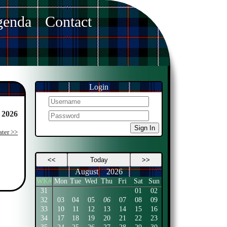
enda
Contact
Login
 2026
Sign In
ater >>
<<
Today
>>
August
2026
WK#
Mon
Tue
Wed
Thu
Fri
Sat
Sun
31
01
02
32
03
04
05
06
07
08
09
33
10
11
12
13
14
15
16
34
17
18
19
20
21
22
23