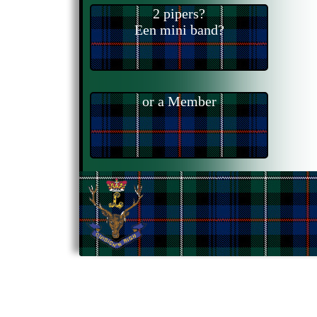
2 pipers?
Een mini band?
or a Member