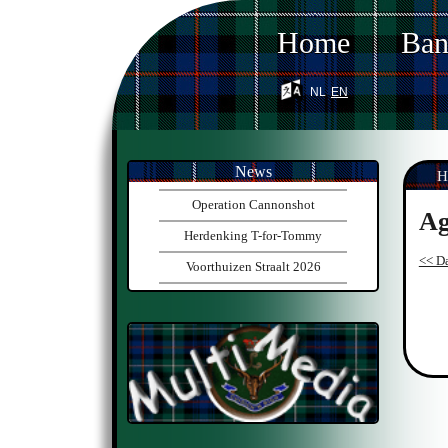
Home
Ba
nl
en
News
H
Operation Cannonshot
Ag
Herdenking T-for-Tommy
<< Da
Voorthuizen Straalt 2026