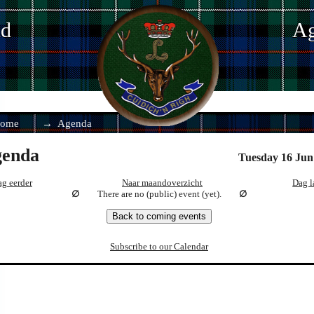
nd
Ag
ome
Agenda
enda
Tuesday 16 Jun
g eerder
Naar maandoverzicht
Dag l
There are no (public) event (yet).
Back to coming events
Subscribe to our Calendar