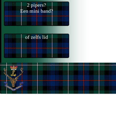
2 pipers?
Een mini band?
of zelfs lid