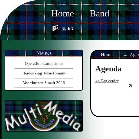
Home
Band
nl
en
Nieuws
Home
Age
Operation Cannonshot
Agenda
Herdenking T-for-Tommy
<< Dag eerder
Voorthuizen Straalt 2026