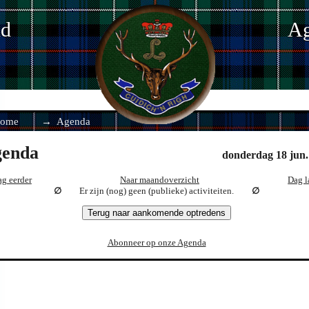
nd
Ag
ome
Agenda
enda
donderdag 18 jun.
g eerder
Naar maandoverzicht
Dag l
Er zijn (nog) geen (publieke) activiteiten.
Terug naar aankomende optredens
Abonneer op onze Agenda