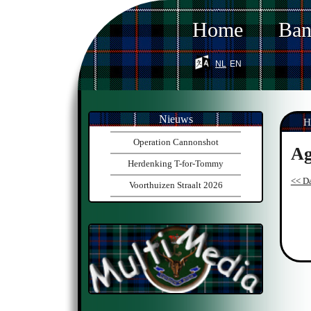
Home
Ba
nl
en
Nieuws
H
Operation Cannonshot
Ag
Herdenking T-for-Tommy
<< Da
Voorthuizen Straalt 2026