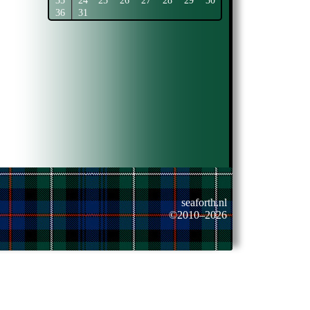
35
24
25
26
27
28
29
30
36
31
seaforth.nl
©2010–2026