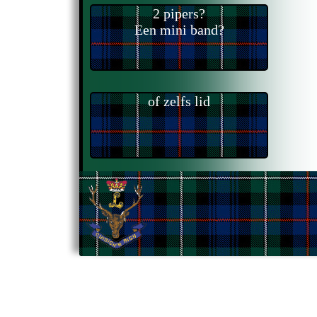
2 pipers?
Een mini band?
of zelfs lid