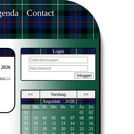
enda
Contact
Login
 2026
Inloggen
ater >>
<<
Vandaag
>>
Augustus
2026
WK#
Ma
Di
Wo
Do
Vr
Za
Zo
31
01
02
32
03
04
05
06
07
08
09
33
10
11
12
13
14
15
16
34
17
18
19
20
21
22
23