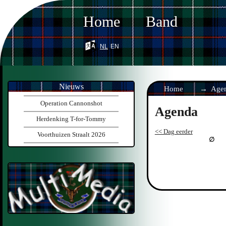
Home
Band
nl
en
Nieuws
Home
Age
Operation Cannonshot
Agenda
Herdenking T-for-Tommy
<< Dag eerder
Voorthuizen Straalt 2026