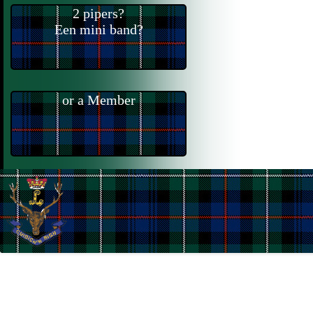
2 pipers?
Een mini band?
or a Member