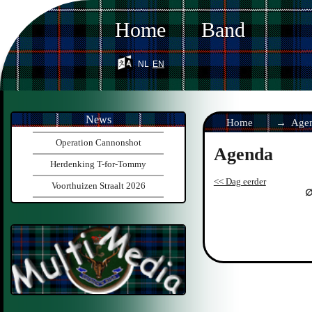
Home
Band
nl
en
News
Home
Age
Operation Cannonshot
Agenda
Herdenking T-for-Tommy
<< Dag eerder
Voorthuizen Straalt 2026