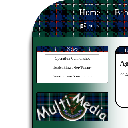
Home
Ba
nl
en
News
H
Operation Cannonshot
Ag
Herdenking T-for-Tommy
<< Da
Voorthuizen Straalt 2026