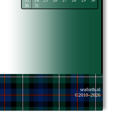
35
24
25
26
27
28
29
30
36
31
seaforth.nl
©2010–2026