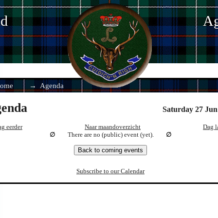
nd
Ag
ome
Agenda
enda
Saturday 27 Jun
g eerder
Naar maandoverzicht
Dag l
There are no (public) event (yet).
Back to coming events
Subscribe to our Calendar