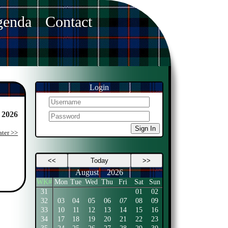
enda
Contact
Login
 2026
Sign In
ater >>
<<
Today
>>
August
2026
WK#
Mon
Tue
Wed
Thu
Fri
Sat
Sun
31
01
02
32
03
04
05
06
07
08
09
33
10
11
12
13
14
15
16
34
17
18
19
20
21
22
23