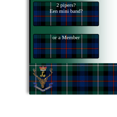
2 pipers?
Een mini band?
or a Member