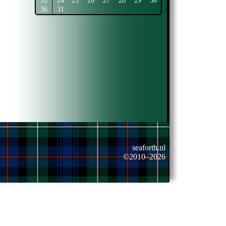
35
24
25
26
27
28
29
30
36
31
seaforth.nl
©2010–2026