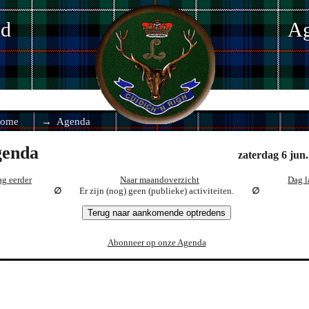
nd
Ag
ome
Agenda
enda
zaterdag 6 jun
g eerder
Naar maandoverzicht
Dag l
Er zijn (nog) geen (publieke) activiteiten.
Terug naar aankomende optredens
Abonneer op onze Agenda