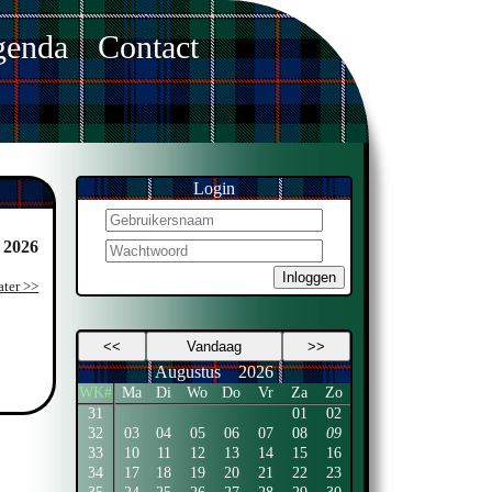
enda
Contact
Login
. 2026
Inloggen
ater >>
<<
Vandaag
>>
Augustus
2026
WK#
Ma
Di
Wo
Do
Vr
Za
Zo
31
01
02
32
03
04
05
06
07
08
09
33
10
11
12
13
14
15
16
34
17
18
19
20
21
22
23