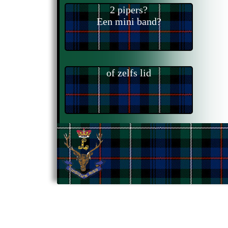
2 pipers?
Een mini band?
of zelfs lid