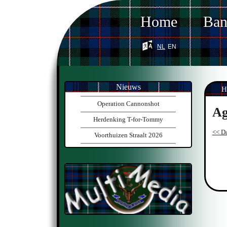
Home
Ba
nl
en
Nieuws
H
Operation Cannonshot
Ag
Herdenking T-for-Tommy
<< Da
Voorthuizen Straalt 2026