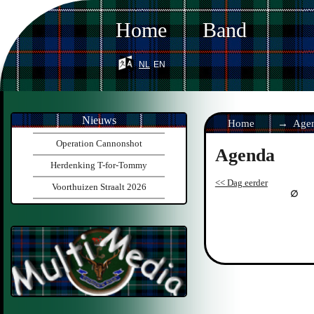
Home
Band
nl
en
Nieuws
Home
Age
Operation Cannonshot
Agenda
Herdenking T-for-Tommy
<< Dag eerder
Voorthuizen Straalt 2026