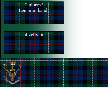
2 pipers?
Een mini band?
of zelfs lid