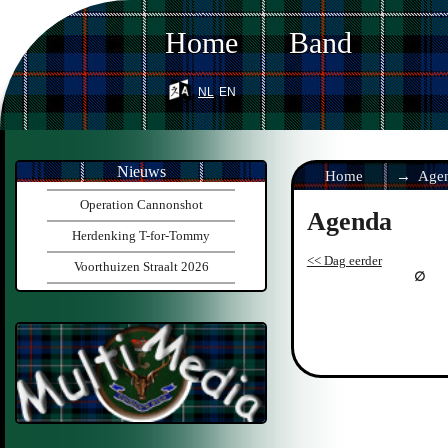
Home
Band
nl
en
Nieuws
Home
Age
Operation Cannonshot
Agenda
Herdenking T-for-Tommy
<< Dag eerder
Voorthuizen Straalt 2026