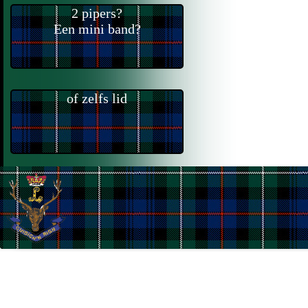
2 pipers?
Een mini band?
of zelfs lid