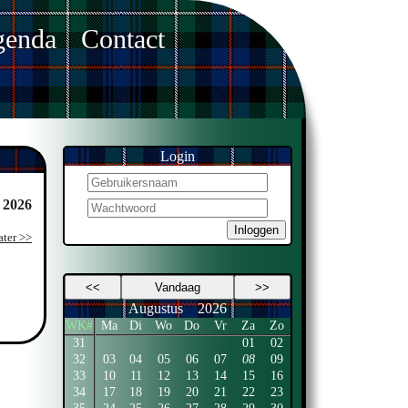
enda
Contact
Login
 2026
Inloggen
ater >>
<<
Vandaag
>>
Augustus
2026
WK#
Ma
Di
Wo
Do
Vr
Za
Zo
31
01
02
32
03
04
05
06
07
08
09
33
10
11
12
13
14
15
16
34
17
18
19
20
21
22
23