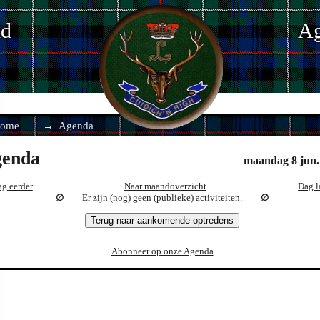
nd
Ag
ome
Agenda
enda
maandag 8 jun.
g eerder
Naar maandoverzicht
Dag l
Er zijn (nog) geen (publieke) activiteiten.
Terug naar aankomende optredens
Abonneer op onze Agenda