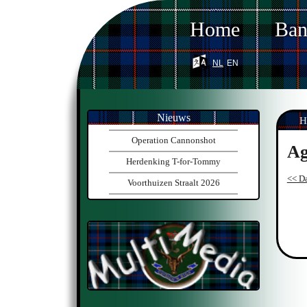
Home
Ba
nl
en
Nieuws
H
Operation Cannonshot
Ag
Herdenking T-for-Tommy
<< Da
Voorthuizen Straalt 2026