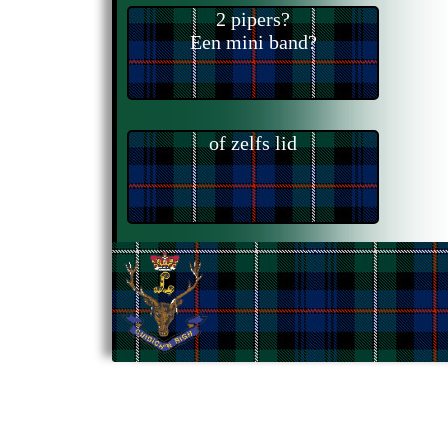
2 pipers?
Een mini band?
of zelfs lid