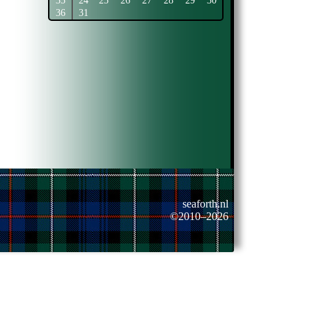
35
24
25
26
27
28
29
30
36
31
seaforth.nl
©2010–2026