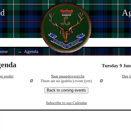
nd
Ag
ome
Agenda
enda
Tuesday 9 Jun
g eerder
Naar maandoverzicht
Dag l
There are no (public) event (yet).
Back to coming events
Subscribe to our Calendar