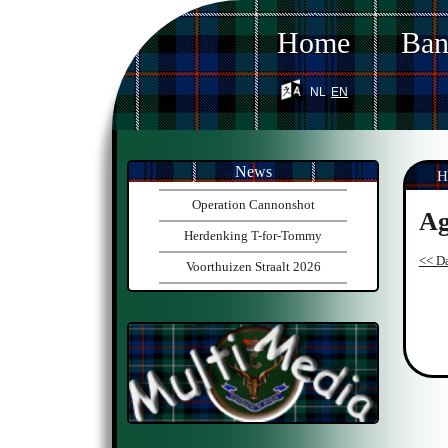
Home
Ba
nl
en
News
H
Operation Cannonshot
Ag
Herdenking T-for-Tommy
<< Da
Voorthuizen Straalt 2026