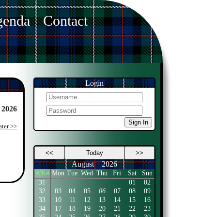
enda
Contact
Login
 2026
Sign In
ater >>
<<
Today
>>
August
2026
WK#
Mon
Tue
Wed
Thu
Fri
Sat
Sun
31
01
02
32
03
04
05
06
07
08
09
33
10
11
12
13
14
15
16
34
17
18
19
20
21
22
23