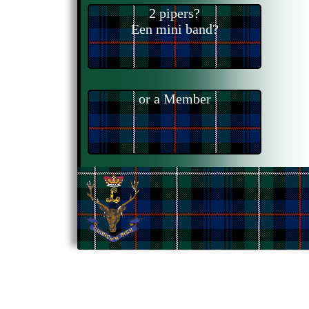
2 pipers?
Een mini band?
or a Member