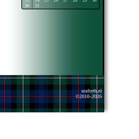
35
24
25
26
27
28
29
30
36
31
seaforth.nl
©2010–2026