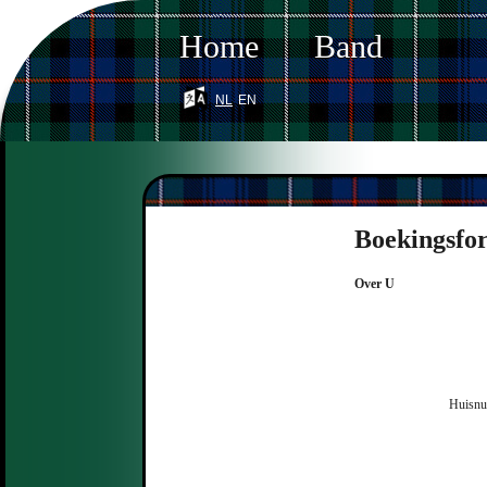
Home
Band
nl
en
Boekingsfo
Over U
Huisnu