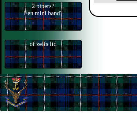
2 pipers?
Een mini band?
of zelfs lid