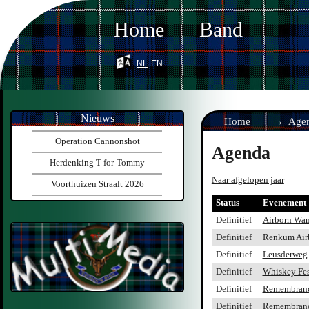
Home
Band
nl
en
Nieuws
Home
Age
Operation Cannonshot
Agenda
Herdenking T-for-Tommy
Naar afgelopen jaar
Voorthuizen Straalt 2026
Status
Evenement
Definitief
Airborn Wan
Definitief
Renkum Air
Definitief
Leusderweg
Definitief
Whiskey Fest
Definitief
Remembranc
Definitief
Remembranc