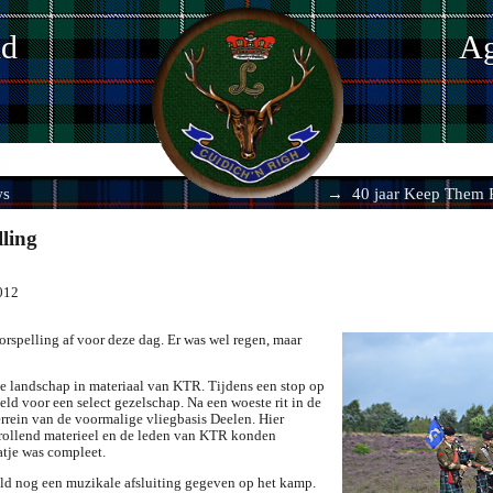
nd
Ag
ws
40 jaar Keep Them 
ling
012
rspelling af voor deze dag. Er was wel regen, maar
e landschap in materiaal van KTR. Tijdens een stop op
ld voor een select gezelschap. Na een woeste rit in de
rrein van de voormalige vliegbasis Deelen. Hier
rollend materieel en de leden van KTR konden
atje was compleet.
ld nog een muzikale afsluiting gegeven op het kamp.