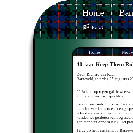
Home
Ba
nl
en
Home
Nieu
40 jaar Keep Them Rol
Door:
Richard van Raai
Barneveld
,
zaterdag 25 augustus 2
90 % kans op regen gaf de weersvoo
alleen niet waar wij speelden.
Een mooie rondrit door het Gelders
de heide werden eerste noten gespee
achterbak kwamen we aan op het te
konden we genieten van nog meer 
genieten van onze muziek. Het pla
Terug op het basiskamp in Barneve