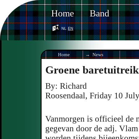
Home
Band
nl
en
Home
News
Groene baretuitrei
By:
Richard
Roosendaal
,
Friday 10 Jul
Vanmorgen is officieel de 
gegevan door de adj. Vlam
worden tijdens bijeenkoms