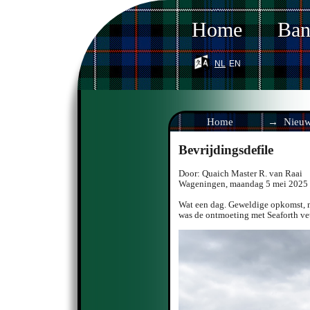
Home
Ba
nl
en
Home
Nieu
Bevrijdingsdefile
Door:
Quaich Master R. van Raai
Wageningen
,
maandag 5 mei 2025
Wat een dag. Geweldige opkomst, mo
was de ontmoeting met Seaforth ve