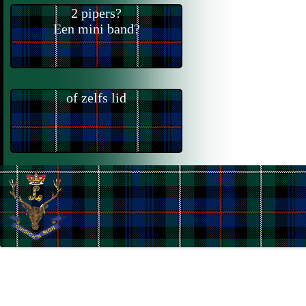
2 pipers?
Een mini band?
of zelfs lid