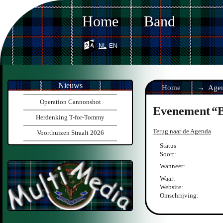
Home
Band
nl
en
Nieuws
Home
Age
Operation Cannonshot
Evenement
Herdenking T-for-Tommy
Terug naar de Agenda
Voorthuizen Straalt 2026
Status
Soort:
Wanneer:
Waar:
Website:
Omschrijving: