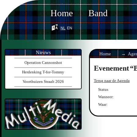
Home
Band
nl
en
Nieuws
Home
Age
Operation Cannonshot
Evenement
Herdenking T-for-Tommy
Terug naar de Agenda
Voorthuizen Straalt 2026
Status
Wanneer:
Waar: