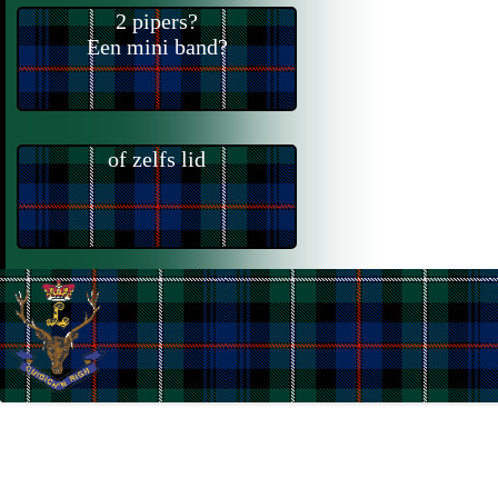
2 pipers?
Een mini band?
of zelfs lid