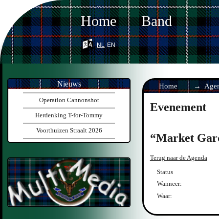
Home
Band
nl
en
Nieuws
Home
Age
Operation Cannonshot
Evenement
Herdenking T-for-Tommy
Voorthuizen Straalt 2026
Market Gard
Terug naar de Agenda
Status
Wanneer:
Waar: