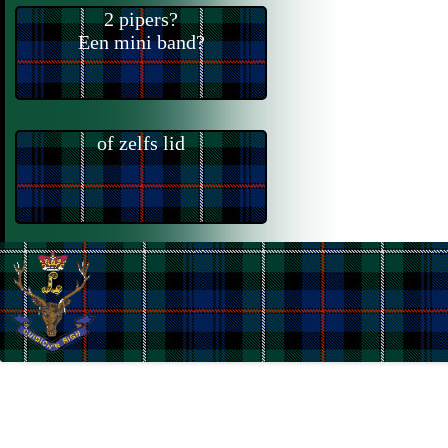
2 pipers?
Een mini band?
of zelfs lid