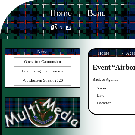
Home
Band
nl
en
News
Home
Age
Operation Cannonshot
Event
Airbo
Herdenking T-for-Tommy
Back to Agenda
Voorthuizen Straalt 2026
Status
Date:
Location: