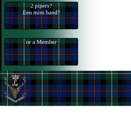
2 pipers?
Een mini band?
or a Member