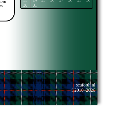
35
24
25
26
27
28
29
30
emen
36
31
ms.
seaforth.nl
©2010–2026