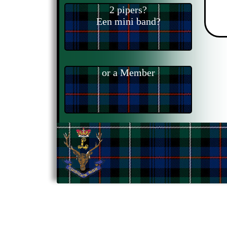
2 pipers?
Een mini band?
or a Member