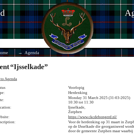
nd
Ag
ome
Agenda
ent
Ijsselkade
 to Agenda
atus
Voorlopig
pe:
Herdenking
Monday 31 March 2025 (31-03-2025)
te:
10:30 tot
11:30
cation:
Ijsselkade
,
Zutphen
bsite:
https://www.ckcdebongerd.nl/
scription:
Voor de herdenking op 31 maart in Zutp
op de IJsselkade die georganiseerd word
door de gemeente Zutphen maar waarbij