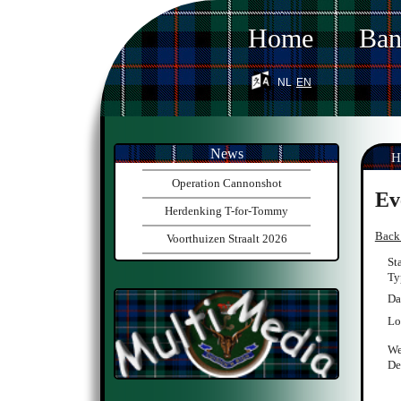
Home
Ba
nl
en
News
H
Operation Cannonshot
Ev
Herdenking T-for-Tommy
Back
Voorthuizen Straalt 2026
St
Ty
Da
Lo
We
De