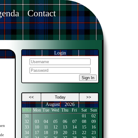
enda
Contact
Login
Sign In
<<
Today
>>
August
2026
WK#
Mon
Tue
Wed
Thu
Fri
Sat
Sun
31
01
02
32
03
04
05
06
07
08
09
hen
33
10
11
12
13
14
15
16
t
34
17
18
19
20
21
22
23
 de