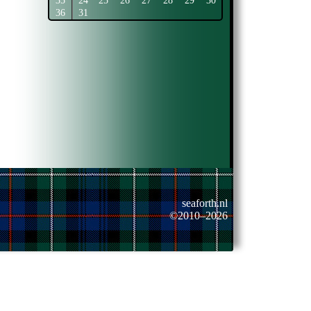
35
24
25
26
27
28
29
30
36
31
seaforth.nl
©2010–2026