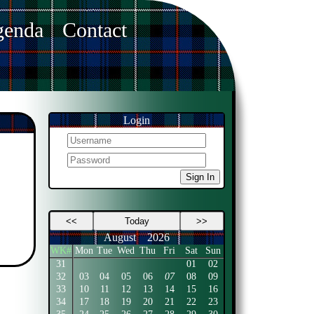
enda
Contact
Login
Sign In
<<
Today
>>
August
2026
WK#
Mon
Tue
Wed
Thu
Fri
Sat
Sun
31
01
02
32
03
04
05
06
07
08
09
33
10
11
12
13
14
15
16
34
17
18
19
20
21
22
23