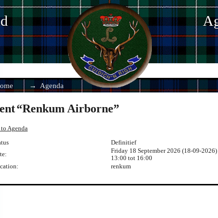
nd
Ag
ome
Agenda
ent
Renkum Airborne
 to Agenda
atus
Definitief
Friday 18 September 2026 (18-09-2026)
te:
13:00 tot
16:00
cation:
renkum