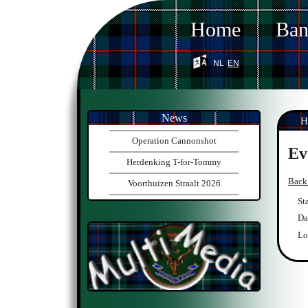
Home
Ba
nl
en
News
H
Operation Cannonshot
Ev
Herdenking T-for-Tommy
Back
Voorthuizen Straalt 2026
St
Da
Lo