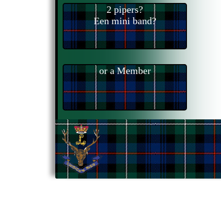
2 pipers?
Een mini band?
or a Member