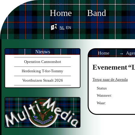
Home
Band
nl
en
Nieuws
Home
Age
Operation Cannonshot
Evenement
Herdenking T-for-Tommy
Terug naar de Agenda
Voorthuizen Straalt 2026
Status
Wanneer:
Waar: