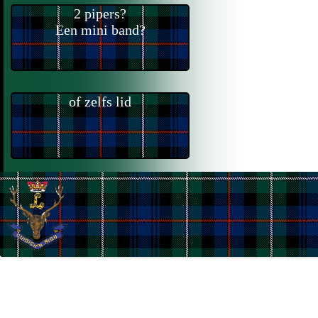
2 pipers?
Een mini band?
of zelfs lid