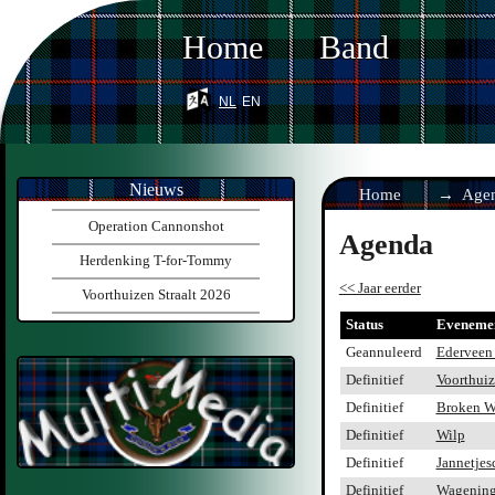
Home
Band
nl
en
Nieuws
Home
Age
Operation Cannonshot
Agenda
Herdenking T-for-Tommy
<< Jaar eerder
Voorthuizen Straalt 2026
Status
Eveneme
Geannuleerd
Ederveen 
Definitief
Voorthuiz
Definitief
Broken W
Definitief
Wilp
Definitief
Jannetjes
Definitief
Wagenin