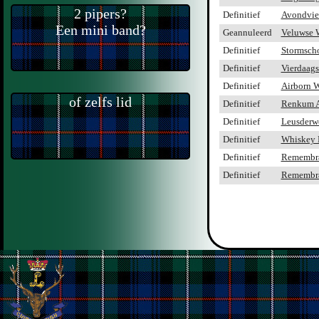
2 pipers?
Definitief
Avondvie
Een mini band?
Geannuleerd
Veluwse 
Definitief
Stormsch
Definitief
Vierdaags
Definitief
Airborn 
of zelfs lid
Definitief
Renkum A
Definitief
Leusderw
Definitief
Whiskey Fe
Definitief
Remembra
Definitief
Remembra