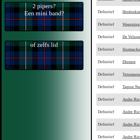
2 pipers?
Een mini band?
Definitief
Herdenki
Definitief
Wageninge
Definitief
De Veluwe
of zelfs lid
Definitief
Stormscho
Definitief
Diemen
Definitief
Veteranen
Definitief
Taptoe Nu
Definitief
Andre Rie
Definitief
Andre Rie
Definitief
Andre Rie
Definitief
Andre Rie