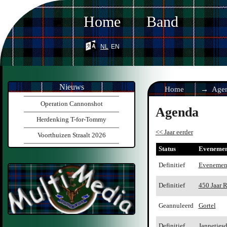
Home
Band
nl
en
Nieuws
Home
Age
Operation Cannonshot
Agenda
Herdenking T-for-Tommy
<< Jaar eerder
Voorthuizen Straalt 2026
Status
Evenemen
Definitief
Evenemen
Definitief
450 Jaar 
Geannuleerd
Gortel
Definitief
Jannetjesd