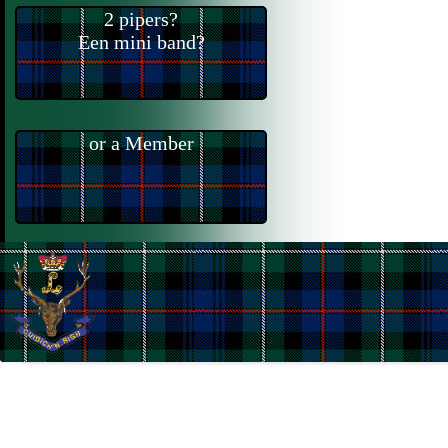
2 pipers?
Een mini band?
or a Member