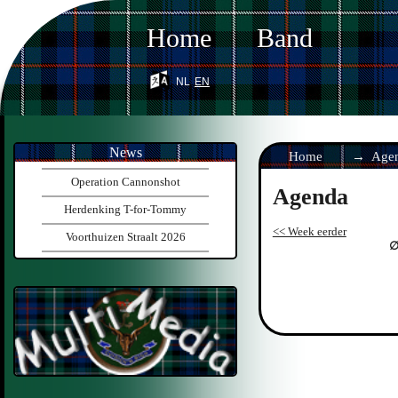
Home
Band
nl
en
News
Home
Age
Operation Cannonshot
Agenda
Herdenking T-for-Tommy
<< Week eerder
Voorthuizen Straalt 2026